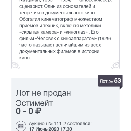
Кауфман; 1895 — 1954) — кинорежиссер,
сценарист. Один из основателей и
теоретиков документального кино.
Обогатил кинематограф множеством
приемов и техник, включая методики
«скрытая камера» и «киноглаз» . Его
фильм «Человек с киноаппаратом» (1929)
часто называют величайшим из всех
документальных фильмов в истории
кино.
53
Лот №
Лот не продан
Эстимейт
0
-
0
Аукцион № 111-2 состоялся:
17 Июнь 2023 17:30