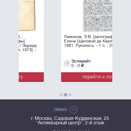
Лимонов, Э.В. [автограф]. Письмо к
Елене Щаповой де Карли. 28 июля
рд
1981. Рукопись. - 1 л. ; 28х19 см.
 -
Эстимейт:
0 - 0
перейти к лоту
Наверх
г. Москва, Садовая-Кудринская, 25
"Антикварный центр", 2-й этаж