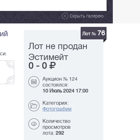
Скрыть галерею
76
кий
Лот №
Лот не продан
си.
Эстимейт
0
-
0
Аукцион № 124
состоялся:
10 Июль 2024 17:00
Категория:
Фотографии
Количество
просмотров
лота:
292