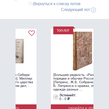
Вернуться к списку лотов
Следующий лот
бири
[Большая редкость. «Различные
иллер
порядки и обычаи России»].
арства
[Лепренс, Ж.Б. Собрание работ Ж.
л, :
Б. Лепренса о нравах, обычаях и
одежде разных ...
Эстимейт:
0 - 0
перейти к лоту