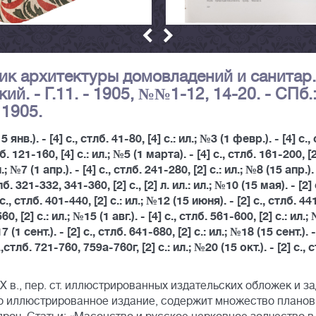
ник архитектуры домовладений и санитар.
кий. - Г.11. - 1905, №№1-12, 14-20. - СПб.
 1905.
15 янв.). - [4] с., стлб. 41-80, [4] с.: ил.; №3 (1 февр.). - [4] с.,
б. 121-160, [4] с.: ил.; №5 (1 марта). - [4] с., стлб. 161-200, [2
 №7 (1 апр.). - [4] с., стлб. 241-280, [2] с.: ил.; №8 (15 апр.). 
б. 321-332, 341-360, [2] с., [2] л. ил.: ил.; №10 (15 мая). - [2] 
с., стлб. 401-440, [2] с.: ил.; №12 (15 июня). - [2] с., стлб. 44
60, [2] с.: ил.; №15 (1 авг.). - [4] с., стлб. 561-600, [2] с.: ил.
7 (1 сент.). - [2] с., стлб. 641-680, [2] с.: ил.; №18 (15 сент.). - 
.,стлб. 721-760, 759а-760г, [2] с.: ил.; №20 (15 окт.). - [2] с., 
в., пер. ст. иллюстрированных издательских обложек и за
о иллюстрированное издание, содержит множество планов