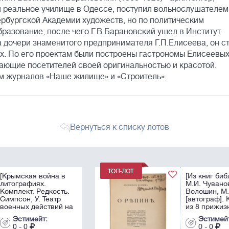
ил реальное училище в Одессе, поступил вольнослушателем
ербургской Академии художеств, но по политическим
разование, после чего Г.В.Барановский ушел в Институт
дочери знаменитого предпринимателя Г.П.Елисеева, он с
х. По его проектам были построены гастрономы Елисеевых
жающие посетителей своей оригинальностью и красотой.
м журналов «Наше жилище» и «Строитель».
Вернуться к списку лотов
[Из книг библиофила
М.И. Чуванова].
.
Волошин, М.А.
[автограф]. Конволют
на
из 8 прижизненных
 W.
публикаций
Эстимейт:
he
Максимилиана
0 - 0