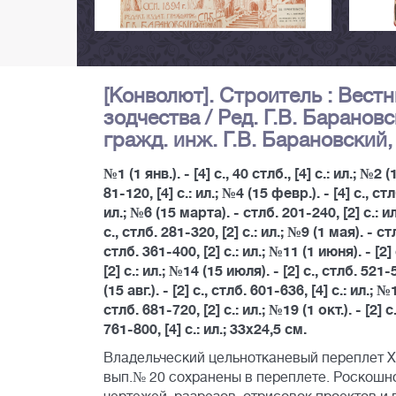
[Конволют]. Строитель : Вест
зодчества / Ред. Г.В. Барановс
гражд. инж. Г.В. Барановский,
№1 (1 янв.). - [4] с., 40 стлб., [4] с.: ил.; №2 (
81-120, [4] с.: ил.; №4 (15 февр.). - [4] с., стл
ил.; №6 (15 марта). - стлб. 201-240, [2] с.: ил.;
с., стлб. 281-320, [2] с.: ил.; №9 (1 мая). - стл
стлб. 361-400, [2] с.: ил.; №11 (1 июня). - [2] 
[2] с.: ил.; №14 (15 июля). - [2] с., стлб. 521-5
(15 авг.). - [2] с., стлб. 601-636, [4] с.: ил.; №1
стлб. 681-720, [2] с.: ил.; №19 (1 окт.). - [2] с
761-800, [4] с.: ил.; 33х24,5 см.
Владельческий цельнотканевый переплет ХХ 
вып.№ 20 сохранены в переплете. Роскошн