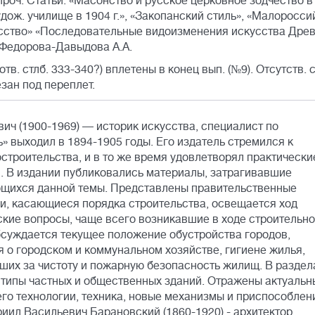
роч. Статьи: «Масонство и русское церковное зодчество в X
дож. училище в 1904 г.», «Закопанский стиль», «Малоросси
усство» «Последовательные видоизменения искусства Дре
а Федорова-Давыдова А.А.
оотв. стлб. 333-340?) вплетены в конец вып. (№9). Отсутств. с
езан под переплет.
ч (1900-1969) — историк искусства, специалист по
» выходил в 1894-1905 годы. Его издатель стремился к
троительства, и в то же время удовлетворял практически
. В издании публиковались материалы, затрагивавшие
ющихся данной темы. Представлены правительственные
и, касающиеся порядка строительства, освещается ход
ские вопросы, чаще всего возникавшие в ходе строительн
бсуждается текущее положение обустройства городов,
 о городском и коммунальном хозяйстве, гигиене жилья,
вших за чистоту и пожарную безопасность жилищ. В раздел
типы частных и общественных зданий. Отражены актуальн
его технологии, техника, новые механизмы и приспособлен
ил Васильевич Барановский (1860-1920) - архитектор,