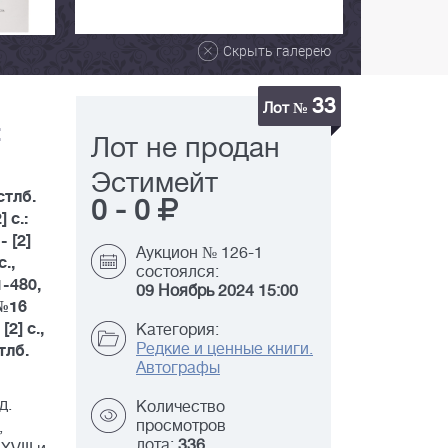
Скрыть галерею
33
Лот №
:
Лот не продан
Эстимейт
 стлб.
0
-
0
] с.:
- [2]
Аукцион № 126-1
с.,
состоялся:
1-480,
09 Ноябрь 2024 15:00
; №16
[2] с.,
Категория:
Редкие и ценные книги.
стлб.
Автографы
д.
Количество
просмотров
,
лота:
336