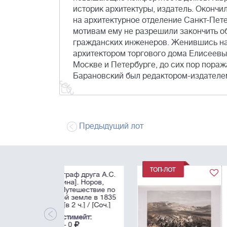
историк архитектуры, издатель. Оконч
на архитектурное отделение Санкт-Пет
мотивам ему не разрешили закончить об
гражданских инженеров. Женившись на 
архитектором торгового дома Елисеевы
Москве и Петербурге, до сих пор пора
Барановский был редактором-издателе
Предыдущий лот
[Крымская война в
литографиях.
Комплект. Редкость
Симпсон, У. Театр
военных действий 
Востоке]. Simpson,
Эстимейт:
The Seat of War in t
0 - 0