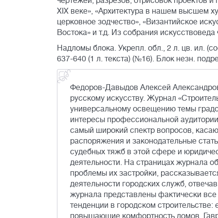
чертежей, разрезов, отрисовок проектов и п
XIX веке», «Архитектура в нашем высшем ху
церковное зодчество», «Византийское иск
Востока» и т.д. Из собрания искусствовед
Надломы блока. Укрепл. обл., 2 л. цв. ил. (с
637-640 (1 л. текста) (№16). Блок незн. подр
Федоров-Давыдов Алексей Александрови
русскому искусству. Журнал «Строитель
универсальному освещению темы градос
интересы профессиональной аудитории
самый широкий спектр вопросов, каса
распоряжения и законодательные стать
судебных тяжб в этой сфере и юридиче
деятельности. На страницах журнала о
проблемы их застройки, рассказывается
деятельности городских служб, отвеча
журнала представлены фактически все 
тенденции в городском строительстве: 
повышающие комфортность домов. Гаври