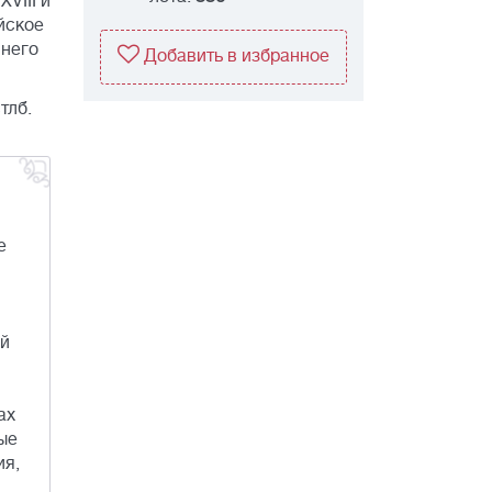
VIII и
йское
внего
Добавить в избранное
тлб.
е
ой
ах
ые
ия,