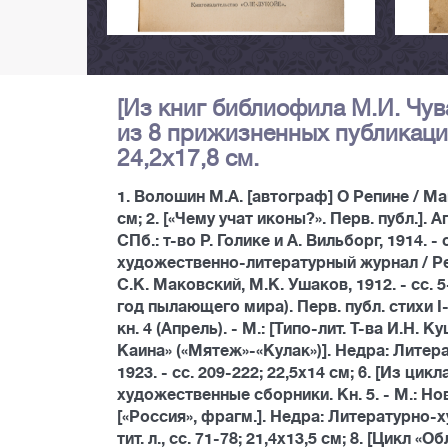
[Из книг библиофила М.И. Чув
из 8 прижизненных публикаци
24,2х17,8 см.
1. Волошин М.А. [автограф] О Репине / Мак
см; 2. [«Чему учат иконы?». Перв. публ.].
СПб.: т-во Р. Голике и А. Вильборг, 1914. - 
художественно-литературный журнал / Ред. 
С.К. Маковский, М.К. Ушаков, 1912. - сс. 5-2
год пылающего мира). Перв. публ. стихи I-
кн. 4 (Апрель). - М.: [Типо-лит. Т-ва И.Н. К
Каина» («Мятеж»-«Кулак»)]. Недра: Литер
1923. - сс. 209-222; 22,5х14 см; 6. [Из ци
художественные сборники. Кн. 5. - М.: Новая
[«Россия», фрагм.]. Недра: Литературно-х
тит. л., сс. 71-78; 21,4х13,5 см; 8. [Цикл «