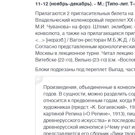
11-12 (ноябрь-декабрь). - М.: [Типо-лит. Т-
Прилагаются 2 пригласительных билета на
Владельческий коленкоровый переплет ХХ в
М.И. Чуванова» на форз. Штемп. эклибрис «
конволюта, а также на прилагающихся пригла
<...> [неразб.] / Вагон-ресторан М.Б.Ж.Д. /
Согласно представленным хронологически
Москвы в лекционное турне. Читал лекцию 
Витебске (22-го), Вильно (23-го) (см. «Во
Блоки подрезаны под переплет. Выпад. части
Произведения, объединенные в конволю
годов. В сущности, можно разделить со
относится к предвоенным годам, когда
художниках (предст. «К. Богаевский», 1
картиной Репина («О Репине», 1913), п
древнерусского искусства» и последов
древнерусской иконописи («Чему учат и
представляется его сборник «Лики тво