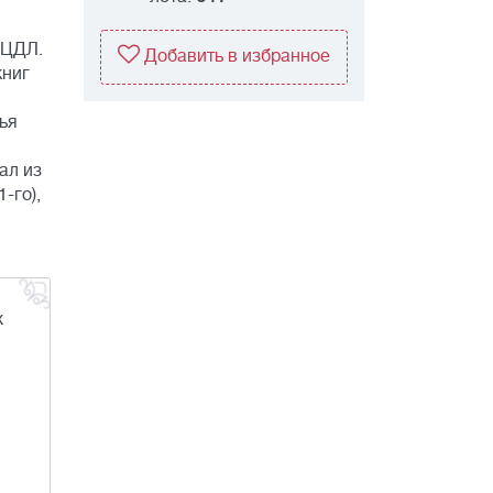
 ЦДЛ.
Добавить в избранное
книг
лья
ал из
-го),
х