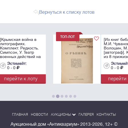
Вернуться к списку лотов
[Из книг библиофила
М.И. Чуванова].
.
Волошин, М.А.
[автограф]. Конволют
на
из 8 прижизненных
 W.
публикаций
Эстимейт:
he
Максимилиана
0 - 0
Волошина. - 1912-
1925. - 24,2х17,8 см.
у
перейти к лоту
ГЛАВНАЯ
НОВОСТИ
АУКЦИОНЫ
ГАЛЕРЕЯ
КОНТАКТЫ
Аукционный дом «Антиквариум»
2013-2026, 12+ ©