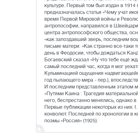
культуре. Первый том был издан в 1914 г
предназначалась статья «Чему учат ико
время Первой Мировой войны и Революц
антропософии, направился в Швейцарию
центра антропософского общества, осн
«как запоздавший зверь, последним вош
письме матери: «Как странно все-таки то
день в Феодосии, чтобы дождаться Канда
Богаевский сказал «Ну что тебе ещё ждат
самый последний час, когда я мог уеха
Кульминацией ощущения надвигающейся 
год пылающего мира - пер.), впоследств
И последним представленным этапом мо
«Путями Каина : Трагедия материальной
него, беспрестанно менялись, однако в
Первые публикации некоторых из них: I. Мя
конволют. Последней по хронологии в 
поэмы «Россия» (1925).