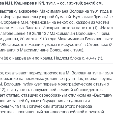
ва И.Н. Кушнерев и К°], 1917. - сс. 135-138; 24х16 см.
 выставку акварелей Максимилиана Волошина 1961 года в
. Форзацы оклеены узорной бумагой. Бум. экслибрис «Из 
Собрание М.И. Чуванова» на некот. сс. каждой из частей
сительных билетах. Инскрипт автора на тит. л. (1): «Ната
 Благовещенье 19 25/III 13 / Максимилiан Волошин». *Прим.
м данным, 20 марта 1913 года Максимилиан Волошин выех
"Жестокость в жизни и ужасы в искусстве" в Смоленске (21
споминания о Максимилиане Волошине», 1990).
 (8) с надрывами по краям. Надлом блока с. 46-47 (1).
т, охватывают период творчества М. Волошина 1910-1920
держание на несколько условных групп. Так, первая группа
 М. Волошин публикует первые монографические статьи о
912), выступает с нашумевшей лекцией об инциденте с
ишет статью, ставшую своеобразным откликом на «Выставку
авшие за ней бурные обсуждения актуальности
коны?», 1914). Логическим итогом этого периода
рчества», посвященный западноевропейской и русской