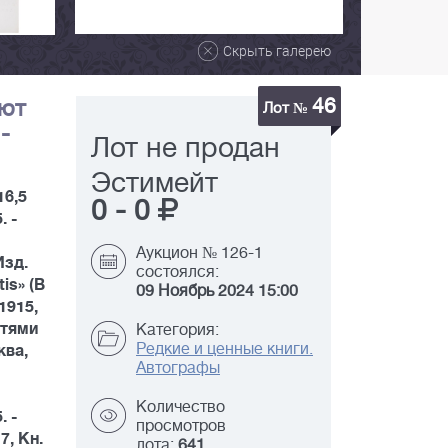
Скрыть галерею
46
лют
Лот №
-
Лот не продан
Эстимейт
16,5
0
-
0
. -
Аукцион № 126-1
Изд.
состоялся:
tis» (В
09 Ноябрь 2024 15:00
1915,
Путями
Категория:
Редкие и ценные книги.
ква,
Автографы
Количество
. -
просмотров
7, Кн.
лота:
641