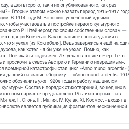
оду, а для второго, так и не опубликованного, как раз
ны?». Вторым этапом можно назвать период 1915-1917 год
ии. В 1914 году М. Волошин, увлечённый идеями
, чтобы участвовать в постройке первого культурного
ованного Р. Штейнером; по своим собственным словам —
ел в двери Ковчега». Как он напишет впоследствии в
, что я уехал [из Коктебеля]. Ведь задержись я ещё на оди
урова, как хотел - я бы уже не уехал. Помню, как
ь. Поезжай сегодня же». И я уехал в тот же вечер. Т.е. в
ть и проскочить сквозь Австрию и Германию невредимым».
всемирной катастрофы стал цикл «Anno mundi ardentis» 
ии давший название сборнику — «Anno mundi ardentis. 1915
жно обозначить уже 1920е годы и работу над циклом
 культуры». Состав и порядок стихотворений, вошедших в
 итоговом варианте представлено 15 стихотворных глав.
теж; II. Огонь; III. Магия; IV. Кулак, XI. Космос, - входят в
конволюте является публикация фрагментов неоконченной