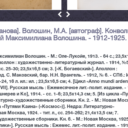
анова]. Волошин, М.А. [автограф]. Конво
й Максимилиана Волошина. - 1912-1925. 
симилиан Волошин. - М.: Оле-Лукойе, 1913. - 64 с.; 23,5х
 Аполлон : художественно-литературный журнал. - 1914, №5
сс. 25-30; 23,5х16,5 см; 3. [«К. Богаевский»]. Аполлон :
С. Маковский, бар. Н.Н. Врангель. - 1912, № 6. - СПб.: 
4, 16 л. ил.: ил. ; 23,5х16,5 см; 4. [Цикл «Anno mundi arden
VII]. Русская мысль : Ежемесячное лит.-полит. издание. - 
ушнерев и Ко], 1914. - сс. 1-6; 23,5х14,3 см; 5. [Из цикла «
атурно-художественные сборники. Кн. 2. - М.: Новая Мос
кла «Путями Каина» («Космос»)]. Недра: Литературно-
 Москва, 1924. - тит. л., сс. 254-262; 21,4х13,5 см; 7.
удожественные сборники. Кн. 6. - М.: Новая Москва, 1925
Облики»]. Русская мысль : Ежемес. лит.-полит. издание. - 191