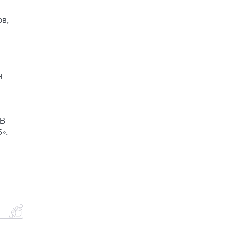
ов,
н
(В
».