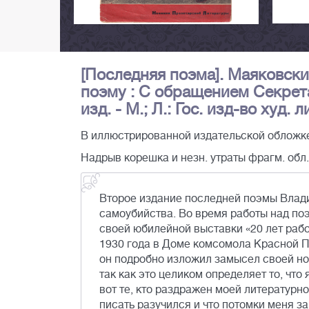
[Последняя поэма]. Маяковский
поэму : С обращением Секрет
изд. - М.; Л.: Гос. изд-во худ. 
В иллюстрированной издательской обложке
Надрыв корешка и незн. утраты фрагм. обл. 
Второе издание последней поэмы Влад
самоубийства. Во время работы над по
своей юбилейной выставки «20 лет рабо
1930 года в Доме комсомола Красной П
он подробно изложил замысел своей но
так как это целиком определяет то, что
вот те, кто раздражен моей литературно
писать разучился и что потомки меня за