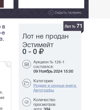
Скрыть галерею
71
 в
Лот №
-е
Лот не продан
з.
Эстимейт
0
-
0
Аукцион № 126-1
состоялся:
09 Ноябрь 2024 15:00
Категория:
Редкие и ценные книги.
Автографы
е,
емя
Количество
просмотров
не
лота:
394