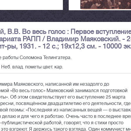
, В.В. Во весь голос : Первое вступление
ариата РАПП / Владимир Маяковский. - 2
лит-ры, 1931. - 12 с.; 19х12,3 см. - 10000 эк
 работы Соломона Телингатера.
Неб. влад. пометы цвет. кар.
имира Маяковского, написанной им незадолго до
эмой «Во весь голос» Маяковский занимался подготовкой
ты». Об этом свидетельствует его выступление 25 марта
ресни, посвящённом двадцатилетию его деятельности, где
вой поэмы: «Последняя из написанных вещей — о выставк
 я делаю и для чего я работаю. Очень часто в последнее вр
-публицистической работой, говорят, что я стихи просто
 это взгреют. Я держусь такого взгляда. Один коммунист м