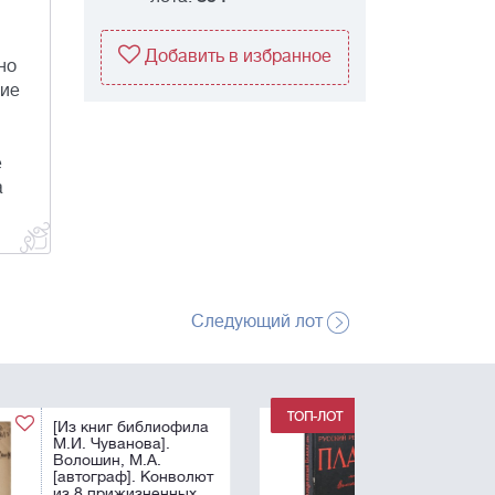
Добавить в избранное
но
ние
е
а
Следующий лот
[Редкость. Роскошно
иллюстрированное
издание] Полонский,
В.П. Русский
революционный