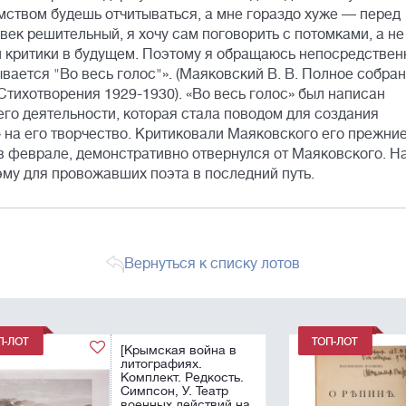
омством будешь отчитываться, а мне гораздо хуже — перед
век решительный, я хочу сам поговорить с потомками, а не
ои критики в будущем. Поэтому я обращаюсь непосредствен
ывается "Во весь голос"». (Маяковский В. В. Полное собра
 Стихотворения 1929-1930). «Во весь голос» был написан
го деятельности, которая стала поводом для создания
 на его творчество. Критиковали Маяковского его прежни
 в феврале, демонстративно отвернулся от Маяковского. Н
эму для провожавших поэта в последний путь.
Вернуться к списку лотов
[Из книг библиофила
М.И. Чуванова].
.
Волошин, М.А.
[автограф]. Конволют
на
из 8 прижизненных