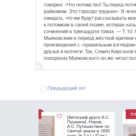
говорил: «Что потомство! Ты перед пот
райкомом. Это гораздо труднее». Я чело
ожидать, что им будут рассказывать м
к потомкам в своей поэме, которая наз
сочинений в тринадцати томах. — Т. 10.
Маяковским в период жёсткой критики е
произведения с «правильным взглядом»
друзья и коллеги. Так, Семён Кирсанов
похоронах Маяковского он же читал по
Предыдущий лот
[Крымская война в
литографиях.
Комплект. Редкость
Симпсон, У. Театр
военных действий 