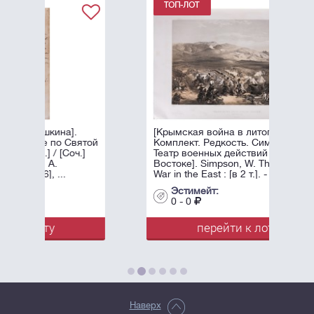
[Крымская война в литографиях.
ятой
Комплект. Редкость. Симпсон, У.
.]
Театр военных действий на
Востоке]. Simpson, W. The Seat of
War in the East : [в 2 т.]. - Лондон: ...
Эстимейт:
0 - 0
перейти к лоту
Наверх