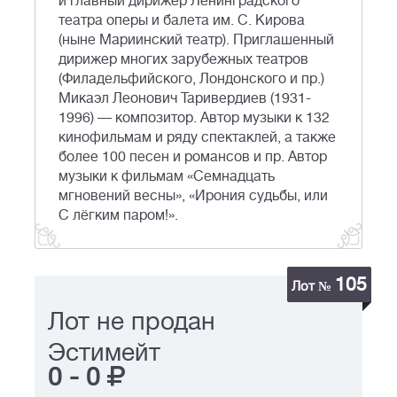
и главный дирижёр Ленинградского
театра оперы и балета им. С. Кирова
(ныне Мариинский театр). Приглашенный
дирижер многих зарубежных театров
(Филадельфийского, Лондонского и пр.)
Микаэл Леонович Таривердиев (1931-
1996) — композитор. Автор музыки к 132
кинофильмам и ряду спектаклей, а также
более 100 песен и романсов и пр. Автор
музыки к фильмам «Семнадцать
мгновений весны», «Ирония судьбы, или
С лёгким паром!».
105
Лот №
Лот не продан
Эстимейт
0
-
0