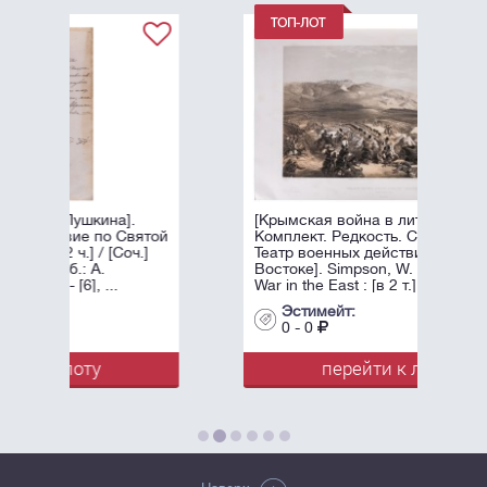
.
[Крымская война в литографиях.
вятой
Комплект. Редкость. Симпсон, У.
ч.]
Театр военных действий на
Востоке]. Simpson, W. The Seat of
War in the East : [в 2 т.]. - Лондон: ...
Эстимейт:
0 - 0
перейти к лоту