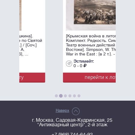
[Крымская война в литографиях.
ятой
Комплект. Редкость. Симпсон, У.
.]
Театр военных действий на
Востоке]. Simpson, W. The Seat of
War in the East : [в 2 т.]. - Лондон: ...
Эстимейт:
0 - 0
перейти к лоту
Наверх
г. Москва, Садовая-Кудринская, 25
"Антикварный центр", 2-й этаж
+7 (968) 744-64-92