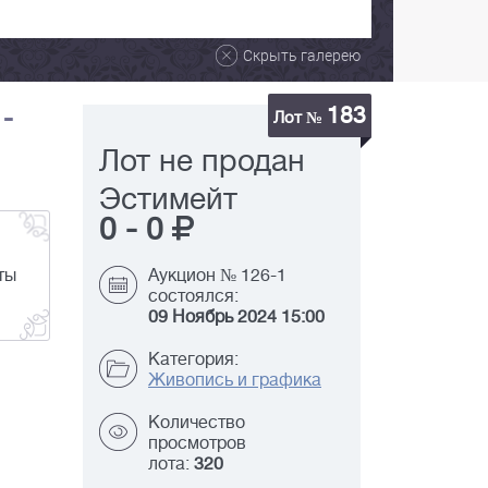
Скрыть галерею
183
 -
Лот №
Лот не продан
Эстимейт
0
-
0
ты
Аукцион № 126-1
состоялся:
09 Ноябрь 2024 15:00
Категория:
Живопись и графика
Количество
просмотров
лота:
320