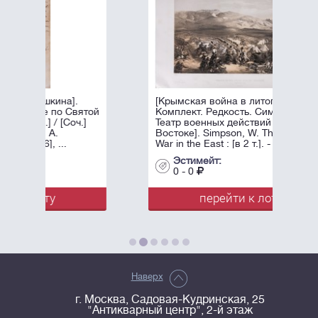
.
[Крымская война в литографиях.
вятой
Комплект. Редкость. Симпсон, У.
ч.]
Театр военных действий на
Востоке]. Simpson, W. The Seat of
War in the East : [в 2 т.]. - Лондон: ...
Эстимейт:
0 - 0
перейти к лоту
Наверх
г. Москва, Садовая-Кудринская, 25
"Антикварный центр", 2-й этаж