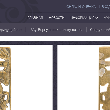
ОНЛАЙН-ОЦЕНКА
ВХО
ГЛАВНАЯ
НОВОСТИ
ИНФОРМАЦИЯ
АУ
дыдущий лот
Вернуться к списку лотов
Следующий