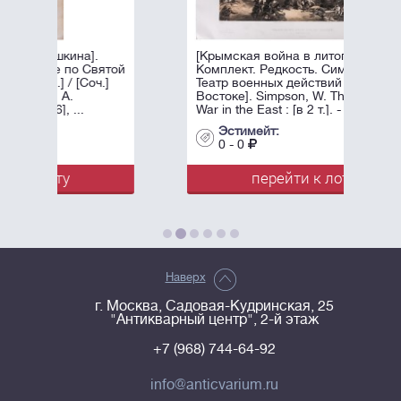
.
[Крымская война в литографиях.
Святой
Комплект. Редкость. Симпсон, У.
оч.]
Театр военных действий на
Востоке]. Simpson, W. The Seat of
War in the East : [в 2 т.]. - Лондон: ...
Эстимейт:
0 - 0
перейти к лоту
Наверх
г. Москва, Садовая-Кудринская, 25
"Антикварный центр", 2-й этаж
+7 (968) 744-64-92
info@anticvarium.ru