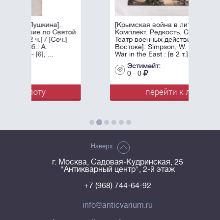
.
[Крымская война в литографиях.
Святой
Комплект. Редкость. Симпсон, У.
оч.]
Театр военных действий на
Востоке]. Simpson, W. The Seat of
War in the East : [в 2 т.]. - Лондон: ...
Эстимейт:
0 - 0
перейти к лоту
Наверх
г. Москва, Садовая-Кудринская, 25
"Антикварный центр", 2-й этаж
+7 (968) 744-64-92
info@anticvarium.ru