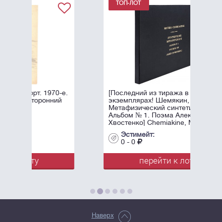
70-е.
[Последний из тиража в трех
ний
экземплярах! Шемякин, М.М.
Метафизический синтетизм.
Альбом № 1. Поэма Алексея
Хвостенко] Chemiakine, М.
Synthétisme ...
Эстимейт:
0 - 0
перейти к лоту
Наверх