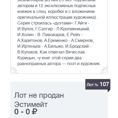
экземпляров (из них 25 экз. подписаны
автором и 12 эксклюзивных подписных
книжек в спец. коробке и с вложением
оригинальной иллюстрации художника).
Серия строилась «дуэтами»: Г.Айги -
И.Вулох, Г.Сапгир - Л.Кропивницкий,
И.Холин - В. Пивоваров, Е.Рейн -
А.Харитонов, А.Еременко - А.Смирнов,
И.Иртеньев - А.Бильжо, И.Бродский -
В.Кулаков. Как отмечал Вячеслав
Курицын, «у книг этой серии два
равноправных автора — поэт и художник.
107
Лот №
Лот не продан
Эстимейт
0
-
0