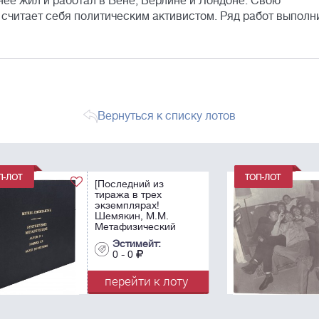
днее жил и работал в Вене, Берлине и Лондоне. Свою
и считает себя политическим активистом. Ряд работ выполн
Вернуться к списку лотов
Виктор Пивоваров,
Николай Попов, Илья
Кабаков, Ирина
Пивоварова, жена
Кабакова, Марианна
 №
Ребиндер. 1966.
Эстимейт:
Фотограф -
0 - 0
Владимир
Янкилевский. ...
у
перейти к лоту