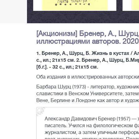
[Акционизм] Бренер, А., Шурц
иллюстрациями авторов. 2020-
1. Бренер, А., Шурц, Б. Жизнь в кустах / 
с., ил.; 21х15 см. 2. Бренер, А., Шурц, Б
[б.г.]. - 32 с., ил.; 21х15 см.
Оба издания в иллюстрированных авторски
Барбара Шурц (1973) - литератор, художник
славистики в Венском Университете, зате
Вене, Берлине и Лондоне как автор и худож
Александр Давидович Бренер (1957) — 
писатель. Учился на филологическом фа
журналистом, а затем уличным перформ