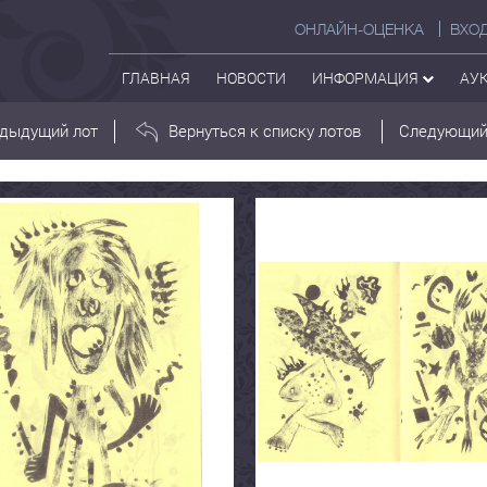
ОНЛАЙН-ОЦЕНКА
ВХО
ГЛАВНАЯ
НОВОСТИ
ИНФОРМАЦИЯ
АУ
дыдущий лот
Вернуться к списку лотов
Следующий