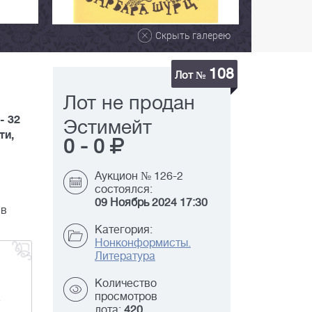
Скрыть галерею
108
Лот №
Лот не продан
- 32
Эстимейт
ти,
0
-
0
Аукцион № 126-2
состоялся:
09 Ноябрь 2024 17:30
 в
Категория:
Нонконформисты.
Литература
Количество
просмотров
лота:
420