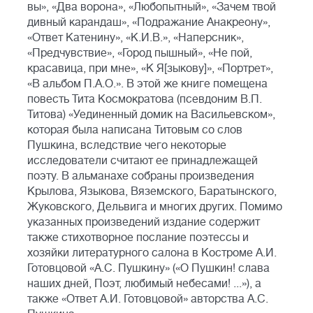
вы», «Два ворона», «Любопытный», «Зачем твой
дивный карандаш», «Подражание Анакреону»,
«Ответ Катенину», «К.И.В.», «Наперсник»,
«Предчувствие», «Город пышный», «Не пой,
красавица, при мне», «К Я[зыкову]», «Портрет»,
«В альбом П.А.О.». В этой же книге помещена
повесть Тита Космократова (псевдоним В.П.
Титова) «Уединенный домик на Васильевском»,
которая была написана Титовым со слов
Пушкина, вследствие чего некоторые
исследователи считают ее принадлежащей
поэту. В альманахе собраны произведения
Крылова, Языкова, Вяземского, Баратынского,
Жуковского, Дельвига и многих других. Помимо
указанных произведений издание содержит
также стихотворное послание поэтессы и
хозяйки литературного салона в Костроме А.И.
Готовцовой «А.С. Пушкину» («О Пушкин! слава
наших дней, Поэт, любимый небесами! ...»), а
также «Ответ А.И. Готовцовой» авторства А.С.