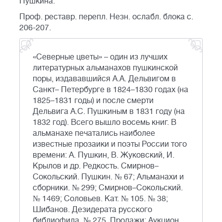
Пушкина.
Проф. реставр. перепл. Незн. ослабл. блока с.
206-207.
«Северные цветы» – один из лучших
литературных альманахов пушкинской
поры, издававшийся А.А. Дельвигом в
Санкт– Петербурге в 1824–1830 годах (на
1825–1831 годы) и после смерти
Дельвига А.С. Пушкиным в 1831 году (на
1832 год). Всего вышло восемь книг. В
альманахе печатались наиболее
известные прозаики и поэты России того
времени: А. Пушкин, В. Жуковский, И.
Крылов и др. Редкость. Смирнов–
Сокольский. Пушкин. № 67; Альманахи и
сборники. № 299; Смирнов–Сокольский.
№ 1469; Соловьев. Кат. № 105. № 38;
Шибанов. Дезидерата русского
библиофила. № 275. Продажи: Аукцион