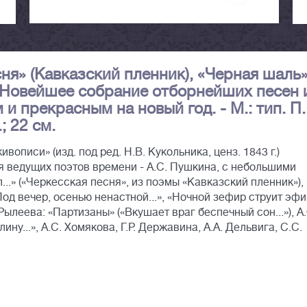
ня» (Кавказский пленник), «Черная шаль»
. Новейшее собрание отборнейших песен 
и прекрасным на новый год. - М.: тип. П.
.; 22 см.
вописи» (изд. под ред. Н.В. Кукольника, ценз. 1843 г.)
ия ведущих поэтов времени - А.С. Пушкина, с небольшими
...» («Черкесская песня», из поэмы «Кавказский пленник»),
Под вечер, осенью ненастной...», «Ночной зефир струит эфир
Рылеева: «Партизаны» («Вкушает враг беспечный сон...»), А.
у...», А.С. Хомякова, Г.Р. Державина, А.А. Дельвига, С.С.