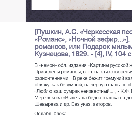
[Пушкин, А.С. «Черкесская пес
«Романс», «Ночной зефир...»]
романсов, или Подарок милым 
Кузнецова, 1829. - [4], IV, 104 с
В «немой» обл. издания «Картины русской жи
Приведены романсы, в т.ч. на стихотворен
разночтениями: «В реке бежит гремучий вал
«Гляжу, как безумный, на черную шаль...», «
«Люблю ваш сумрак неизвестный...», - К.Ф. 
Мерзлякова «Вылетала бедна пташка на долин
Шевырева и др. Без указ. авторов.
Ослабл. блока.