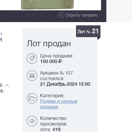
Скрыть галерею
21
,
Лот №
и
Лот продан
Цена продажи:
100 000
Аукцион № 127
состоялся:
21 Декабрь 2024 15:00
...»,
Ф.
Категория:
Редкие и ценные
издания
Количество
просмотров
лота:
419