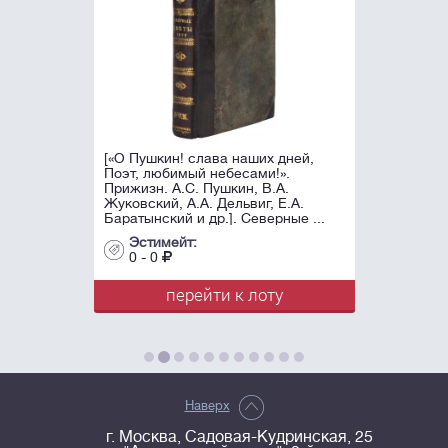
[«О Пушкин! слава наших дней,
Поэт, любимый небесами!».
Прижизн. А.С. Пушкин, В.А.
Жуковский, А.А. Дельвиг, Е.А.
Баратынский и др.]. Северные ...
Эстимейт:
0 - 0
перейти к лоту
Наверх
г. Москва, Садовая-Кудринская, 25