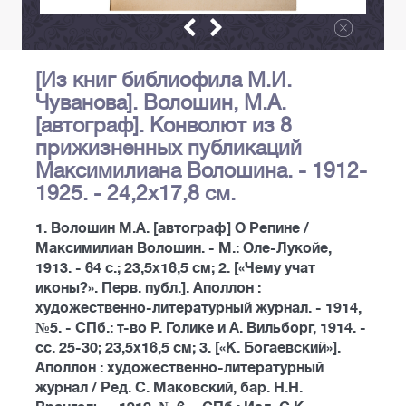
[Из книг библиофила М.И.
Чуванова]. Волошин, М.А.
[автограф]. Конволют из 8
прижизненных публикаций
Максимилиана Волошина. - 1912-
1925. - 24,2х17,8 см.
1. Волошин М.А. [автограф] О Репине /
Максимилиан Волошин. - М.: Оле-Лукойе,
1913. - 64 с.; 23,5х16,5 см; 2. [«Чему учат
иконы?». Перв. публ.]. Аполлон :
художественно-литературный журнал. - 1914,
№5. - СПб.: т-во Р. Голике и А. Вильборг, 1914. -
сс. 25-30; 23,5х16,5 см; 3. [«К. Богаевский»].
Аполлон : художественно-литературный
журнал / Ред. С. Маковский, бар. Н.Н.