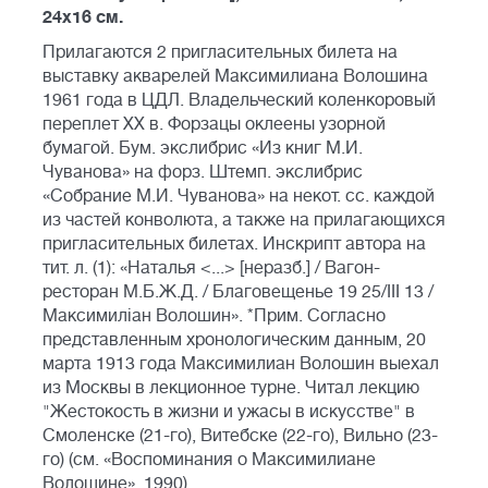
24х16 см.
Прилагаются 2 пригласительных билета на
выставку акварелей Максимилиана Волошина
1961 года в ЦДЛ. Владельческий коленкоровый
переплет ХХ в. Форзацы оклеены узорной
бумагой. Бум. экслибрис «Из книг М.И.
Чуванова» на форз. Штемп. экслибрис
«Собрание М.И. Чуванова» на некот. сс. каждой
из частей конволюта, а также на прилагающихся
пригласительных билетах. Инскрипт автора на
тит. л. (1): «Наталья <...> [неразб.] / Вагон-
ресторан М.Б.Ж.Д. / Благовещенье 19 25/III 13 /
Максимилiан Волошин». *Прим. Согласно
представленным хронологическим данным, 20
марта 1913 года Максимилиан Волошин выехал
из Москвы в лекционное турне. Читал лекцию
"Жестокость в жизни и ужасы в искусстве" в
Смоленске (21-го), Витебске (22-го), Вильно (23-
го) (см. «Воспоминания о Максимилиане
Волошине», 1990).