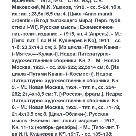
Врангель. - 1912, № 6. - СПб.: Изд. С.К.
Маковский, М.К. Ушаков, 1912. - сс. 5-24, 16 л.
ил.: ил. ; 23,5х16,5 см; 4. [Цикл «Anno mundi
ardentis» (В год пылающего мира). Перв. публ.
стихи I-VII]. Русская мысль : Ежемесячное
лит.-полит. издание. - 1915, кн. 4 (Апрель). - М.:
[Типо-лит. Т-ва И.Н. Кушнерев и Ко], 1914. - сс.
1-6; 23,5х14,3 см; 5. [Из цикла «Путями Каина»
(«Мятеж»-«Кулак»)]. Недра: Литературно-
художественные сборники. Кн. 2. - М.: Новая
Москва, 1923. - сс. 209-222; 22,5х14 см; 6. [Из
цикла «Путями Каина» («Космос»)]. Недра:
Литературно-художественные сборники. Кн.
5. - М.: Новая Москва, 1924. - тит. л., сс. 254-
262; 21,4х13,5 см; 7. [«Россия», фрагм.]. Недра:
Литературно-художественные сборники. Кн.
6. - М.: Новая Москва, 1925. - тит. л., сс. 71-78;
21,4х13,5 см; 8. [Цикл «Облики»]. Русская
мысль : Ежемес. лит.-полит. издание. - 1917,
Кн. 11-12 (ноябрь-декабрь). - М.: [Типо-лит. Т-
ва И.Н. Кушнерев и К°], 1917. - сс. 135-138;