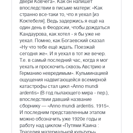
двери Ковчега». Как он напишет
впоследствии в письме матери: «Как
странно все-таки то, что я уехал [из
Коктебеля]. Ведь задержись я ещё на
один день в Феодосии, чтобы дождаться
Кандаурова, как хотел - я бы уже не
уехал. Помню, как Богаевский сказал
«Ну что тебе ещё ждать. Поезжай
сегодня же». И я уехал в тот же вечер.
Т.е. в самый последний час, когда я мог
уехать и проскочить сквозь Австрию и
Германию невредимым». Кульминацией
ощущения надвигающейся всемирной
катастрофы стал цикл «Anno mundi
ardentis» (В год пылающего мира - пер.),
впоследствии давший название
сборнику — «Anno mundi ardentis. 1915».
И последним представленным этапом
можно обозначить уже 1920е годы и
работу над циклом «Путями Каина :
Трагедия материальной культуры».