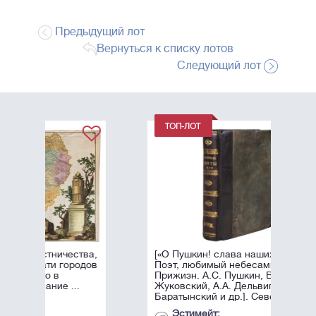
Предыдущий лот
Вернуться к списку лотов
Следующий лот
тва,
[«О Пушкин! слава наших дней,
одов
Поэт, любимый небесами!».
Прижизн. А.С. Пушкин, В.А.
Жуковский, А.А. Дельвиг, Е.А.
Баратынский и др.]. Северные ...
Эстимейт: