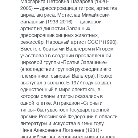
Маргарита Петровна Назарова (1926-
2005) — дрессировщица тигров, артистка
цирка, актриса. Мстислав Михайлович
Запашный (1938-2016) — цирковой
артист из династии Запашных,
дрессировщик хищных животных,
режиссёр, Народный артист СССР (1990).
Вместе с братьями Вальтером и Игорем
участвовал в создании прославленной
цирковой группы «Братья Запашные»
(впоследствии группой руководили его
племянники, сыновья Вальтера). Позже
выступал в сольно. В 1977 году создал
единственный в мире спектакль, в
котором слоны и тигры оказались в
одной клетке. Аттракцион «Слоны и
тигры» был удостоен Государственной
премии Российской Федерации в области
литературы и искусства в 1996 году.
Нина Алексеевна Логачева (1931) -
эквилибристка, исполнительница танцев