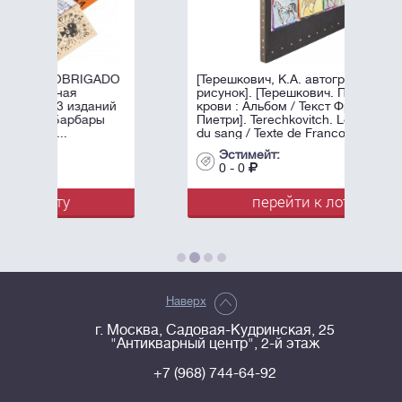
GADO
[Терешкович, К.А. автограф и
рисунок]. [Терешкович. Принцы
аний
крови : Альбом / Текст Франсуа
ры
Пиетри]. Terechkovitch. Les princes
du sang / Texte de Francois Pietri. - ...
Эстимейт:
0 - 0
перейти к лоту
Наверх
г. Москва, Садовая-Кудринская, 25
"Антикварный центр", 2-й этаж
+7 (968) 744-64-92