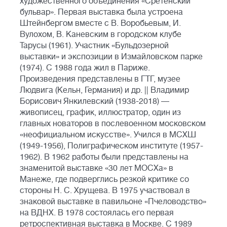
художественного объединения «Сретенский
бульвар». Первая выставка была устроена
Штейнбергом вместе с В. Воробьевым, И.
Вулохом, В. Каневским в городском клубе
Тарусы (1961). Участник «Бульдозерной
выставки» и экспозиции в Измайловском парке
(1974). С 1988 года жил в Париже.
Произведения представлены в ГТГ, музее
Людвига (Кельн, Германия) и др. || Владимир
Борисович Янкилевский (1938-2018) —
живописец, график, иллюстратор, один из
главных новаторов в послевоенном московском
«неофициальном искусстве». Учился в МСХШ
(1949-1956), Полиграфическом институте (1957-
1962). В 1962 работы были представлены на
знаменитой выставке «30 лет МОСХа» в
Манеже, где подверглись резкой критике со
стороны Н. С. Хрущева. В 1975 участвовал в
знаковой выставке в павильоне «Пчеловодство»
на ВДНХ. В 1978 состоялась его первая
ретроспективная выставка в Москве. С 1989