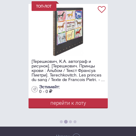
[Терешкович, К.А. автограф и
рисунок]. [Терешкович. Принцы
крови : Альбом / Текст Франсуа
Пиетри]. Terechkovitch. Les princes
du sang / Texte de Francois Pietri. - ...
Эстимейт:
0 - 0
перейти к лоту