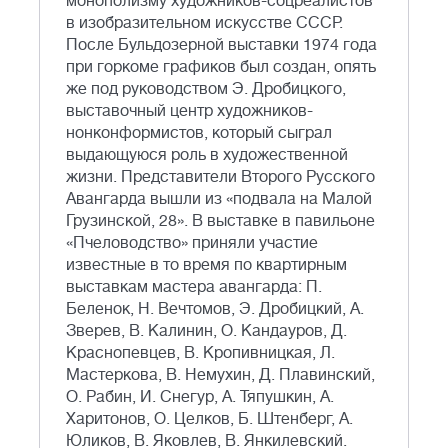
монополизму художников-соцреалистов
в изобразительном искусстве СССР.
После Бульдозерной выставки 1974 года
при горкоме графиков был создан, опять
же под руководством Э. Дробицкого,
выставочный центр художников-
нонконформистов, который сыграл
выдающуюся роль в художественной
жизни. Представители Второго Русского
Авангарда вышли из «подвала на Малой
Грузинской, 28». В выставке в павильоне
«Пчеловодство» приняли участие
известные в то время по квартирным
выставкам мастера авангарда: П.
Беленок, Н. Вечтомов, Э. Дробицкий, А.
Зверев, В. Калинин, О. Кандауров, Д.
Краснопевцев, В. Кропивницкая, Л.
Мастеркова, В. Немухин, Д. Плавинский,
О. Рабин, И. Снегур, А. Тяпушкин, А.
Харитонов, О. Целков, Б. Штенберг, А.
Юликов, В. Яковлев, В. Янкилевский.