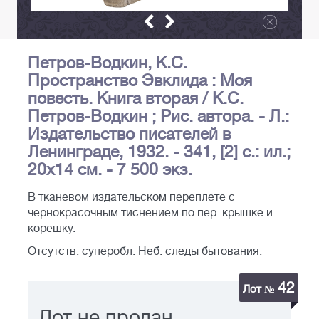
Петров-Водкин, К.С.
Пространство Эвклида : Моя
повесть. Книга вторая / К.С.
Петров-Водкин ; Рис. автора. - Л.:
Издательство писателей в
Ленинграде, 1932. - 341, [2] с.: ил.;
20х14 см. - 7 500 экз.
В тканевом издательском переплете с
чернокрасочным тиснением по пер. крышке и
корешку.
Отсутств. суперобл. Неб. следы бытования.
42
Лот №
Лот не продан