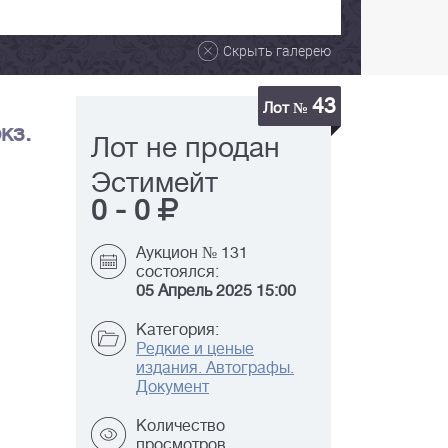
Скрыть галерею
43
Лот №
кз.
Лот не продан
Эстимейт
0
-
0
Аукцион № 131
состоялся:
05 Апрель 2025 15:00
Категория:
Редкие и ценые
издания. Автографы.
Документ
Количество
просмотров