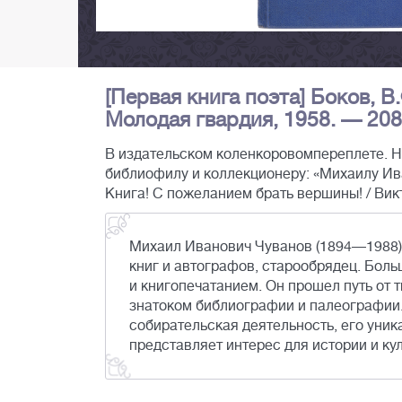
[Первая книга поэта] Боков, В
Молодая гвардия, 1958. — 208 с
В издательском коленкоровомпереплете. Н
библиофилу и коллекционеру: «Михаилу Ива
Книга! С пожеланием брать вершины! / Викт
Михаил Иванович Чуванов (1894—1988) 
книг и автографов, старообрядец. Бол
и книгопечатанием. Он прошел путь от
знатоком библиографии и палеографии
собирательская деятельность, его уник
представляет интерес для истории и ку