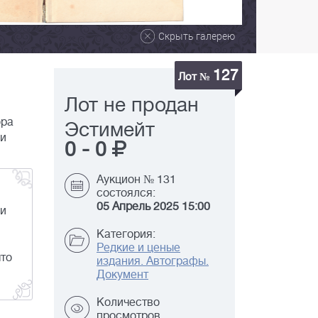
Скрыть галерею
127
Лот №
Лот не продан
ора
Эстимейт
ни
0
-
0
Аукцион № 131
состоялся:
05 Апрель 2025 15:00
ми
Категория:
Редкие и ценые
что
издания. Автографы.
Документ
Количество
просмотров