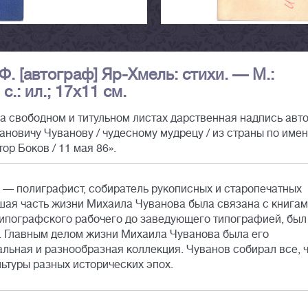
.Ф. [автограф] Яр-Хмель: стихи. — М.:
.: ил.; 17х11 см.
а свободном и титульном листах дарственная надпись авт
новичу Чуванову / чудесному мудрецу / из страны по име
ор Боков / 11 мая 86».
— полиграфист, собиратель рукописных и старопечатных
ьшая часть жизни Михаила Чуванова была связана с книга
 типографского рабочего до заведующего типографией, был
. Главным делом жизни Михаила Чуванова была его
альная и разнообразная коллекция. Чуванов собирал все, 
льтуры разных исторических эпох.