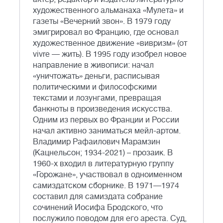
художественного альманаха «Мулета» и
газеты «Вечерний звон». В 1979 году
эмигрировал во Францию, где основал
художественное движение «вивризм» (от
vivre — жить). В 1995 году изобрел новое
направление в живописи: начал
«уничтожать» деньги, расписывая
политическими и философскими
текстами и лозунгами, превращая
банкноты в произведения искусства.
Одним из первых во Франции и России
начал активно заниматься мейл-артом.
Владимир Рафаилович Марамзин
(Кацнельсон; 1934-2021) – прозаик. В
1960-х входил в литературную группу
«Горожане», участвовал в одноименном
самиздатском сборнике. В 1971—1974
составил для самиздата собрание
сочинений Иосифа Бродского, что
послужило поводом для его ареста. Суд,