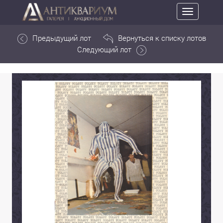
Toggle
navigation
Предыдущий лот
Вернуться к списку лотов
Следующий лот