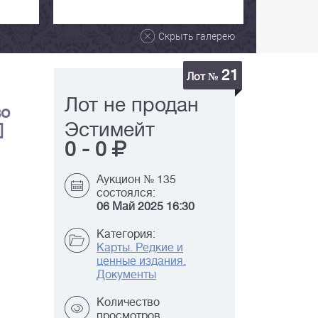
Скрыть галерею
21
Лот №
Лот не продан
во
Эстимейт
]
0
-
0
Аукцион № 135
состоялся:
06 Май 2025 16:30
Категория:
Карты. Редкие и
ценные издания.
Документы
Количество
просмотров