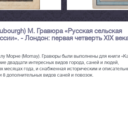
Dubourgh) М. Гравюра «Русская сельская
сии». - Лондон: первая четверть XIX века
алу Морне (Mornay). Гравюры были выполнены для книги «К
ие двадцати интересных видов города, саней и людей,
ых месяцах года, и снабженная историческим и описатель
и 8 дополнительных видов саней и повозок.