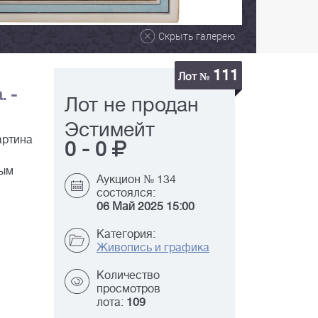
Скрыть галерею
111
Лот №
. -
Лот не продан
Эстимейт
артина
0
-
0
ным
Аукцион № 134
состоялся:
06 Май 2025 15:00
Категория:
Живопись и графика
Количество
просмотров
лота:
109