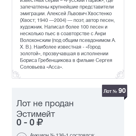
известных серий – «Русский Париж», где
запечатлены крупнейшие представители
эмиграции. Алексей Львович Хвостенко
(Хвост; 1940 —2004) — поэт, автор песен,
художник. Написал более 100 песен и
несколько пьес в соавторстве с Анри
Волохонским (под общим псевдонимом А.
Х. В.). Наиболее известная - «Город
золотой», прозвучавшая в исполнении
Бориса Гребенщикова в фильме Сергея
Соловьева «Асса».
90
Лот №
Лот не продан
Эстимейт
0
-
0
Аукцион № 136-1 состоялся: