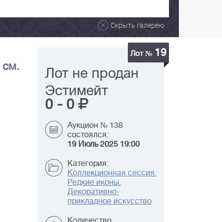
Скрыть галерею
19
Лот №
 см.
Лот не продан
Эстимейт
0
-
0
Аукцион № 138
состоялся:
19 Июль 2025 19:00
Категория:
Коллекционная сессия.
Редкие иконы.
Декоративно-
прикладное искусство
Количество