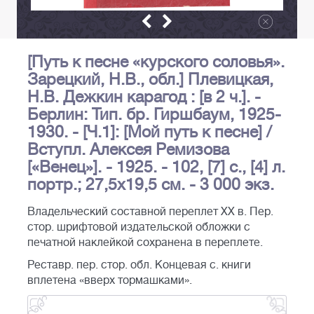
[Путь к песне «курского соловья».
Зарецкий, Н.В., обл.] Плевицкая,
Н.В. Дежкин карагод : [в 2 ч.]. -
Берлин: Тип. бр. Гиршбаум, 1925-
1930. - [Ч.1]: [Мой путь к песне] /
Вступл. Алексея Ремизова
[«Венец»]. - 1925. - 102, [7] с., [4] л.
портр.; 27,5х19,5 см. - 3 000 экз.
Владельческий составной переплет XX в. Пер.
стор. шрифтовой издательской обложки с
печатной наклейкой сохранена в переплете.
Реставр. пер. стор. обл. Концевая с. книги
вплетена «вверх тормашками».