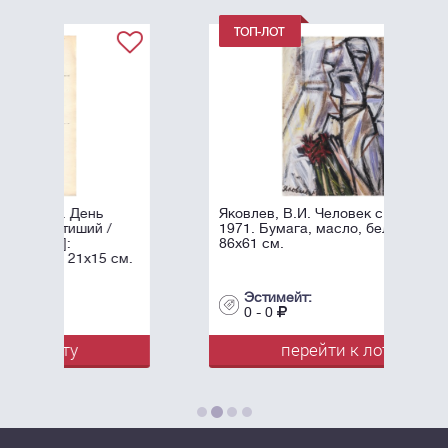
Яковлев, В.И. Человек с цветком. -
1971. Бумага, масло, белила. -
86х61 см.
см.
Эстимейт:
0 - 0
перейти к лоту