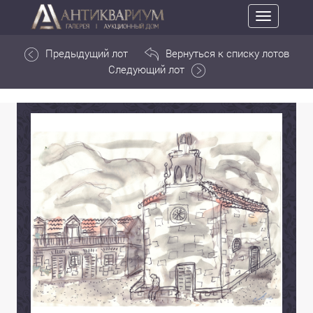
Toggle
navigation
Предыдущий лот
Вернуться к списку лотов
Следующий лот