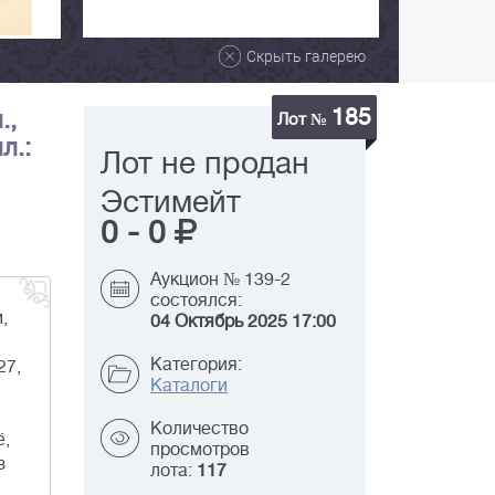
Скрыть галерею
185
.,
Лот №
л.:
Лот не продан
Эстимейт
0
-
0
Аукцион № 139-2
состоялся:
,
04 Октябрь 2025 17:00
Категория:
27,
Каталоги
Количество
ё,
просмотров
з
лота:
117