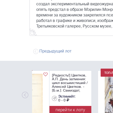
создал экспериментальный видеожурнал
опять предстал в образе Мэрилин Монро
времени за художником закрепился пс
работал в графике и живописи, изобра
Третьяковской галерее, Русском музе
Предыдущий лот
Яковлев, В.И.
Человек с цветком.
1971. Бумага, масл
белила. - 86х61 см
Эстимейт:
0 - 0
перейти к лот