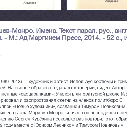
в-Монро. Имена. Текст парал. рус., англ
 - М.: Ад Маргинем Пресс, 2014. - 52 с., и
е.
9-2013) — художник и артист. Используя костюмы и грим
й. На основе образов создавал фотосерии, видео. Автор
лненные «расцарапками». Учился в литературной школе № 
то рисовал и распространял скетчи на членов политбюро С
руппой «Новые художники», созданной Тимуром Новиковым.
шева стала Мэрилин Монро, сначала он переоделся в не
ожению Сергея Курёхина несколько раз повторил этот обра
89 году вместе с Юрисом Лесником и Тимуром Новиковым