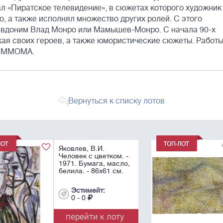
 «Пиратское телевидение», в сюжетах которого художник
, а также исполнял множество других ролей. С этого
евдоним Влад Монро или Мамышев-Монро. С начала 90-х
жая своих героев, а также юмористические сюжеты. Работы
е, ММОМА.
Вернуться к списку лотов
Яковлев, В.И.
 -
Абстрактная
о,
композиция. - 1994.
.
Бумага, масло,
белила. - 43х61 см.
Эстимейт:
0 - 0
у
перейти к лоту