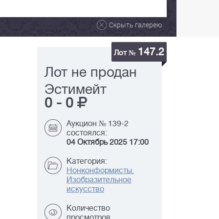
Скрыть галерею
147.2
Лот №
Лот не продан
Эстимейт
0
-
0
Аукцион № 139-2
состоялся:
04 Октябрь 2025 17:00
Категория:
Нонконформисты.
Изобразительное
искусство
Количество
просмотров