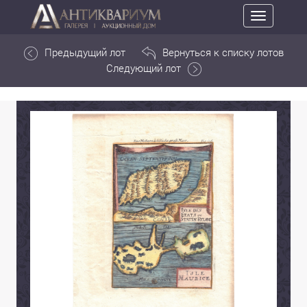
Toggle
navigation
Предыдущий лот
Вернуться к списку лотов
Следующий лот