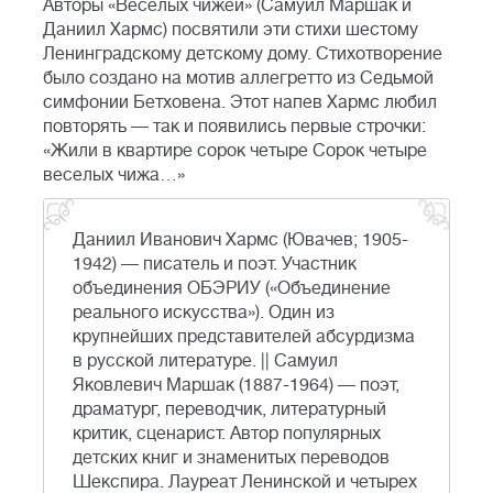
Авторы «Веселых чижей» (Самуил Маршак и
Даниил Хармс) посвятили эти стихи шестому
Ленинградскому детскому дому. Стихотворение
было создано на мотив аллегретто из Седьмой
симфонии Бетховена. Этот напев Хармс любил
повторять — так и появились первые строчки:
«Жили в квартире сорок четыре Сорок четыре
веселых чижа…»
Даниил Иванович Хармс (Ювачев; 1905-
1942) — писатель и поэт. Участник
объединения ОБЭРИУ («Объединение
реального искусства»). Один из
крупнейших представителей абсурдизма
в русской литературе. || Самуил
Яковлевич Маршак (1887-1964) — поэт,
драматург, переводчик, литературный
критик, сценарист. Автор популярных
детских книг и знаменитых переводов
Шекспира. Лауреат Ленинской и четырех