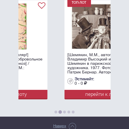
[Шемякин, М.М., автограф]
ьное
Владимир Высоцкий и Михаил
Шемякин в парижской мастерской
художника. 1977. Фотограф -
Патрик Бернар. Авторский ...
Эстимейт:
0 - 0
перейти к лоту
Наверх