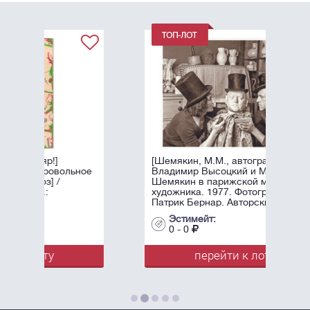
[Шемякин, М.М., автограф]
ное
Владимир Высоцкий и Михаил
Шемякин в парижской мастерской
художника. 1977. Фотограф -
Патрик Бернар. Авторский ...
Эстимейт:
0 - 0
перейти к лоту