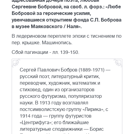
адресованная дочери поэта, Любови
Сергеевне Бобровой, на своб. л. форз.: «Любе
Бобровой за героические усилия,
увенчавшиеся открытием фонда С.П. Боброва
в музее Маяковского / Наля».
В ледериновом переплете эпохи с тиснением по
пер. крышке. Машинопись.
Сбой пагинации - лл. 139-150.
Сергей Павлович Бобров (1889-1971) —
русский поэт, литературный критик,
переводчик, художник, математик и
стиховед, один из организаторов
русского футуризма, популяризатор
науки. В 1913 году возглавлял
постсимволистскую группу «Лирика», с
1914 года — группу футуристов
«Центрифуга»; его ближайшие
литературные сподвижники — Борис