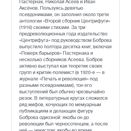
Пастернак, Николай Асеев и Иван
Аксёнов. Пользуясь девятью
псевдонимами, он заполнил около трети
антологии «Второй сборник Центрифуги»
(1916) своими стихами. За три
предреволюционных года издательство
«Центрифуга» под руководством Боброва
выпустило полтора десятка книг, включая
«Поверх барьеров» Пастернака и
несколько сборников Асеева. Бобров
активно выступал как теоретик своих
групп и критик-полемист (в 1920-е — в
журнале «Печать и революция» под
разными псевдонимами), тон его
выступлений был обычно чрезвычайно
резок. В литературных кругах сложился
ряд мифов, кочующих по мемуарным
публикациям и делающих фигуру
Боброва одиозной: якобы он до
революции был черносотенцем, а после
неё — чекистом; якобы во время