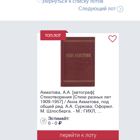
Вернуться к списку лотов
Следующий лот
Ахматова, А.А. [автограф]
Стихотворения [Стихи разных лет
1909-1957] / Анна Ахматова, под
общей ред. А.А. Суркова; Оформл.
М. Шлосберга. - М.: ГИХЛ, ...
Эстимейт:
0 - 0
перейти к лоту