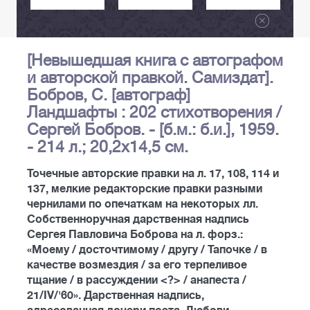
[Невышедшая книга с автографом
и авторской правкой. Самиздат].
Бобров, С. [автограф]
Ландшафты : 202 стихотворения /
Сергей Бобров. - [б.м.: б.и.], 1959.
- 214 л.; 20,2х14,5 см.
Точечные авторские правки на л. 17, 108, 114 и
137, мелкие редакторские правки разными
чернилами по опечаткам на некоторых лл.
Собственноручная дарственная надпись
Сергея Павловича Боброва на л. форз.:
«Моему / досточтимому / другу / Тапочке / в
качестве возмездия / за его терпеливое
тщание / в рассуждении <?> / анапеста /
21/IV/'60». Дарственная надпись,