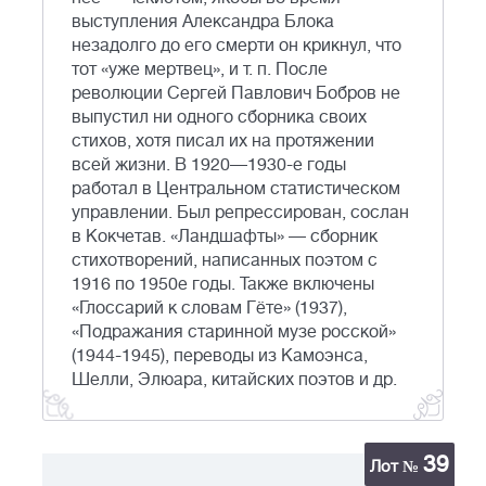
выступления Александра Блока
незадолго до его смерти он крикнул, что
тот «уже мертвец», и т. п. После
революции Сергей Павлович Бобров не
выпустил ни одного сборника своих
стихов, хотя писал их на протяжении
всей жизни. В 1920—1930-е годы
работал в Центральном статистическом
управлении. Был репрессирован, сослан
в Кокчетав. «Ландшафты» — сборник
стихотворений, написанных поэтом с
1916 по 1950е годы. Также включены
«Глоссарий к словам Гёте» (1937),
«Подражания старинной музе росской»
(1944-1945), переводы из Камоэнса,
Шелли, Элюара, китайских поэтов и др.
39
Лот №