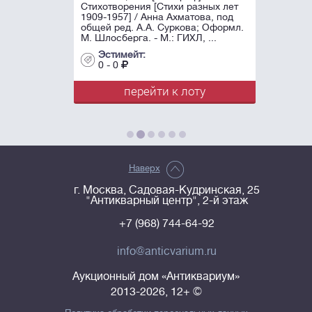
Стихотворения [Стихи разных лет
1909-1957] / Анна Ахматова, под
общей ред. А.А. Суркова; Оформл.
М. Шлосберга. - М.: ГИХЛ, ...
Эстимейт:
0 - 0
перейти к лоту
Наверх
г. Москва, Садовая-Кудринская, 25
"Антикварный центр", 2-й этаж
+7 (968) 744-64-92
info@anticvarium.ru
Аукционный дом «Антиквариум»
2013-2026, 12+ ©