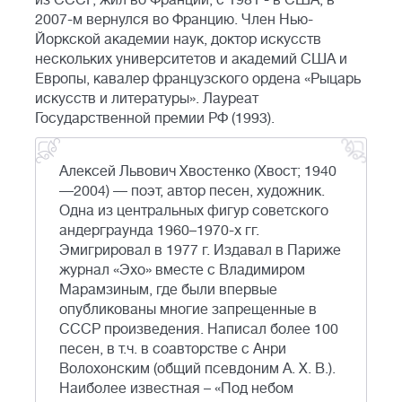
из СССР, жил во Франции, с 1981 - в США, в
2007-м вернулся во Францию. Член Нью-
Йоркской академии наук, доктор искусств
нескольких университетов и академий США и
Европы, кавалер французского ордена «Рыцарь
искусств и литературы». Лауреат
Государственной премии РФ (1993).
Алексей Львович Хвостенко (Хвост; 1940
—2004) — поэт, автор песен, художник.
Одна из центральных фигур советского
андерграунда 1960–1970-х гг.
Эмигрировал в 1977 г. Издавал в Париже
журнал «Эхо» вместе с Владимиром
Марамзиным, где были впервые
опубликованы многие запрещенные в
СССР произведения. Написал более 100
песен, в т.ч. в соавторстве с Анри
Волохонским (общий псевдоним А. Х. В.).
Наиболее известная – «Под небом