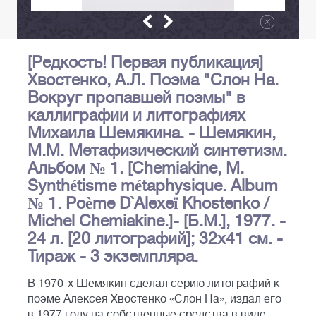
[Редкость! Первая публикация]
Хвостенко, А.Л. Поэма "Слон На.
Вокруг пропавшей поэмы" в
каллиграфии и литографиях
Михаила Шемякина. - Шемякин,
М.М. Метафизический синтетизм.
Альбом № 1. [Chemiakine, М.
Synthétisme métaphysique. Album
№ 1. Poème D`Alexeï Khostenko /
Michel Chemiakine.]- [Б.М.], 1977. -
24 л. [20 литографий]; 32х41 см. -
Тираж - 3 экземпляра.
В 1970-х Шемякин сделал серию литографий к
поэме Алексея Хвостенко «Слон На», издал его
в 1977 году на собственные средства в виде