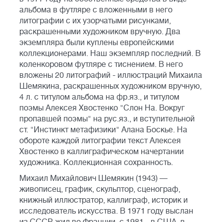
альбома в футляре с вложенными в него
литографии с их узорчатыми рисунками,
раскрашенными художником вручную. Два
экземпляра были куплены европейскими
коллекционерами. Наш экземпляр последний. В
коленкоровом футляре с тиснением. В него
вложены 20 литографий - иллюстраций Михаила
Шемякина, раскрашенных художником вручную,
4 л. с титулом альбома на фр.яз., и титулом
поэмы Алексея Хвостенко "Слон На. Вокруг
пропавшей поэмы" на рус.яз., и вступительной
ст. "Инстинкт метафизики" Алана Боскье. На
обороте каждой литографии текст Алексея
Хвостенко в каллиграфическом начертании
художника. Коллекционная сохранность.
Михаил Михайлович Шемякин (1943) —
живописец, график, скульптор, сценограф,
книжный иллюстратор, каллиграф, историк и
исследователь искусства. В 1971 году выслан