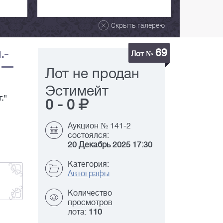
Скрыть галерею
69
.-
Лот №
. —
Лот не продан
Эстимейт
."
0
-
0
Аукцион № 141-2
состоялся:
20 Декабрь 2025 17:30
Категория:
Автографы
Количество
просмотров
лота:
110