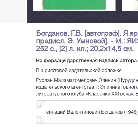
Богданов, Г.В. [автограф]. Я яр
предисл. Э. Умновой]. - М.: Я
252 с., [2] л. ил.; 20,2х14,5 см.
На форзаце дарственная надпись автора: "
В шрифтовой издательской обложке.
Руслан Маламагомедович Элинин (Нурудинов
издательского агентства Р. Элинина, одно
литературного клуба «Классики XXI века». 
Геннадий Валентинович Богданов (1948)