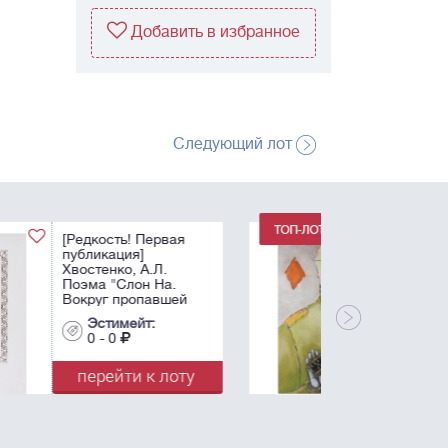
Добавить в избранное
Следующий лот
Немухин, В.Н.
Бубновый валет. -
1986. Бумага, масло,
белила. - 83х56 см.
Эстимейт:
0 - 0
перейти к лоту