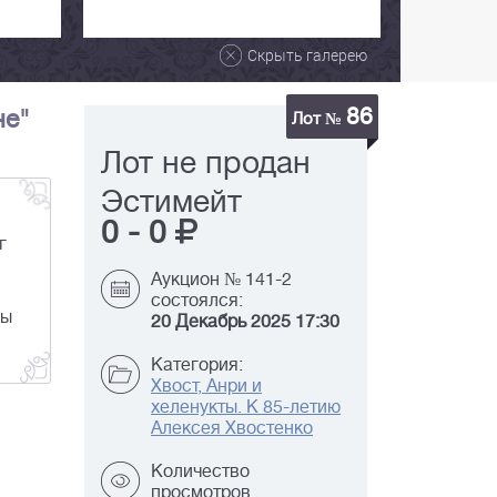
Скрыть галерею
86
не"
Лот №
Лот не продан
Эстимейт
0
-
0
г
Аукцион № 141-2
состоялся:
ры
20 Декабрь 2025 17:30
Категория:
Хвост, Анри и
хеленукты. К 85-летию
Алексея Хвостенко
Количество
просмотров