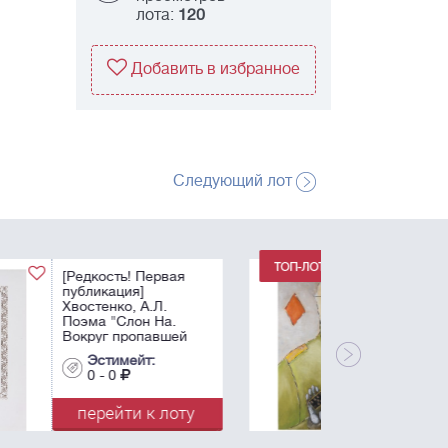
лота:
120
Добавить в избранное
Следующий лот
Немухин, В.Н.
Бубновый валет. -
1986. Бумага, масло,
белила. - 83х56 см.
Эстимейт:
0 - 0
перейти к лоту