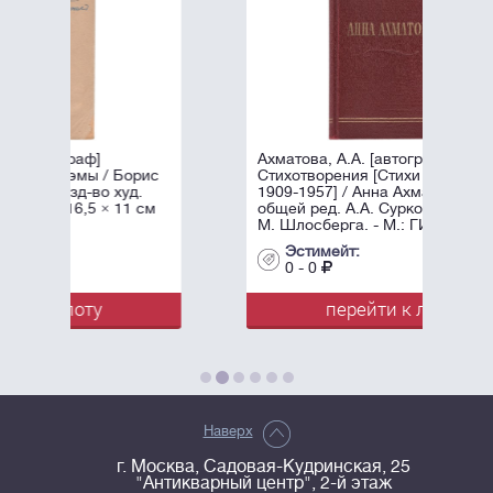
Ахматова, А.А. [автограф]
рис
Стихотворения [Стихи разных лет
д.
1909-1957] / Анна Ахматова, под
1 см
общей ред. А.А. Суркова; Оформл.
М. Шлосберга. - М.: ГИХЛ, ...
Эстимейт:
0 - 0
перейти к лоту
Наверх
г. Москва, Садовая-Кудринская, 25
"Антикварный центр", 2-й этаж