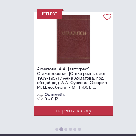
Ахматова, А.А. [автограф]
Стихотворения [Стихи разных лет
1909-1957] / Анна Ахматова, под
общей ред. А.А. Суркова; Оформл.
М. Шлосберга. - М.: ГИХЛ, ...
Эстимейт:
0 - 0
перейти к лоту