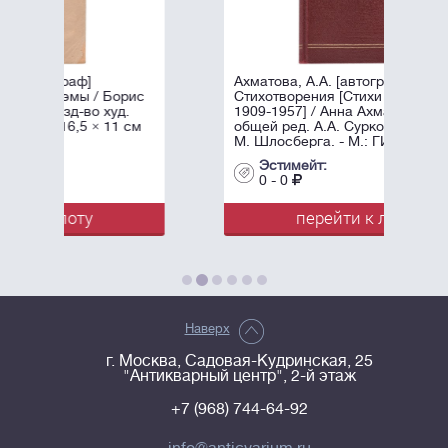
Ахматова, А.А. [автограф]
Борис
Стихотворения [Стихи разных лет
уд.
1909-1957] / Анна Ахматова, под
11 см
общей ред. А.А. Суркова; Оформл.
М. Шлосберга. - М.: ГИХЛ, ...
Эстимейт:
0 - 0
перейти к лоту
Наверх
г. Москва, Садовая-Кудринская, 25
"Антикварный центр", 2-й этаж
+7 (968) 744-64-92