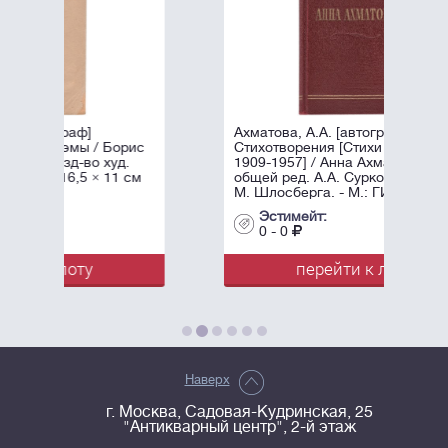
Ахматова, А.А. [автограф]
орис
Стихотворения [Стихи разных лет
д.
1909-1957] / Анна Ахматова, под
1 см
общей ред. А.А. Суркова; Оформл.
М. Шлосберга. - М.: ГИХЛ, ...
Эстимейт:
0 - 0
перейти к лоту
Наверх
г. Москва, Садовая-Кудринская, 25
"Антикварный центр", 2-й этаж