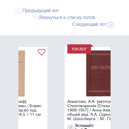
Предыдущий лот
Вернуться к списку лотов
Следующий лот
Ахматова, А.А. [автограф]
рис
Стихотворения [Стихи разных лет
.
1909-1957] / Анна Ахматова, под
 см
общей ред. А.А. Суркова; Оформл.
М. Шлосберга. - М.: ГИХЛ, ...
Эстимейт: